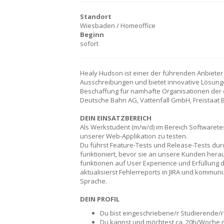
Standort
Wiesbaden / Homeoffice
Beginn
sofort
Healy Hudson ist einer der führenden Anbieter
Ausschreibungen und bietet innovative Lösung
Beschaffung für namhafte Organisationen der 
Deutsche Bahn AG, Vattenfall GmbH, Freistaat B
DEIN EINSATZBEREICH
Als Werkstudent (m/w/d) im Bereich Softwarete
unserer Web-Applikation zu testen.
Du führst Feature-Tests und Release-Tests durc
funktioniert, bevor sie an unsere Kunden her
funktionen auf User Experience und Erfüllung 
aktualisierst Fehlerreports in JIRA und kommuniz
Sprache.
DEIN PROFIL
Du bist eingeschriebene/r Studierende/r
Du kannst und möchtest ca. 20h/Woche m